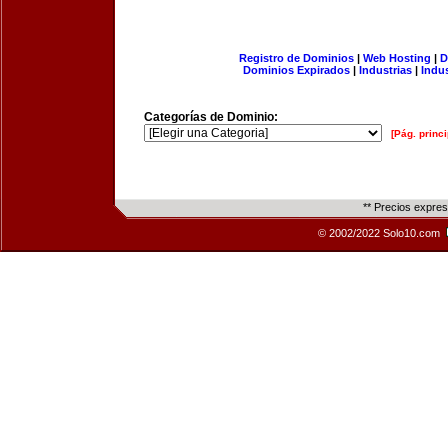
Registro de Dominios
|
Web Hosting
|
D
Dominios Expirados
|
Industrias
|
Indu
Categorías de Dominio:
[Pág. princi
** Precios expre
© 2002/2022 Solo10.com