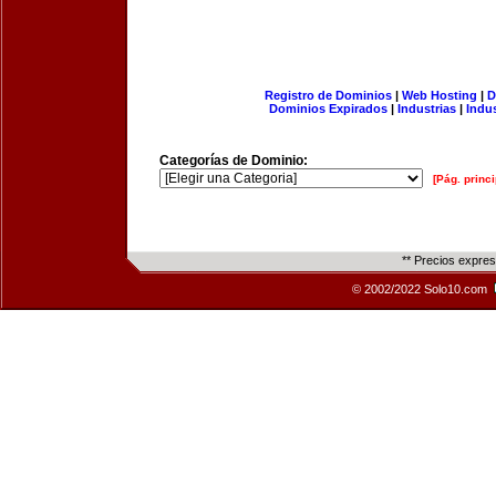
Registro de Dominios
|
Web Hosting
|
D
Dominios Expirados
|
Industrias
|
Indu
Categorías de Dominio:
[Pág. princi
** Precios expre
© 2002/2022 Solo10.com