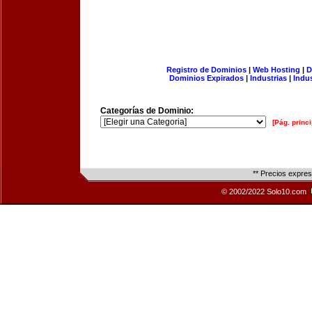
Registro de Dominios
|
Web Hosting
|
D
Dominios Expirados
|
Industrias
|
Indu
Categorías de Dominio:
[Pág. princi
** Precios expre
© 2002/2022 Solo10.com