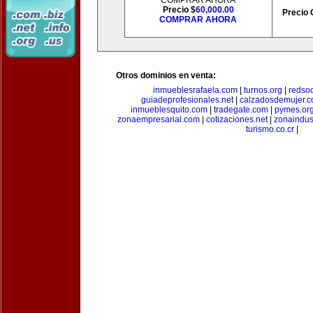
COMPRAR AHORA
Precio $
60,000.00
Precio 
COMPRAR AHORA
Otros dominios en venta:
inmueblesrafaela.com
|
turnos.org
|
redso
guiadeprofesionales.net
|
calzadosdemujer.
inmueblesquito.com
|
tradegate.com
|
pymes.or
zonaempresarial.com
|
cotizaciones.net
|
zonaindus
turismo.co.cr
|