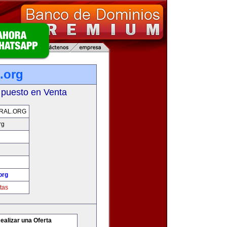
.org
 puesto en Venta
RAL.ORG
rg
org
tas
ealizar una Oferta