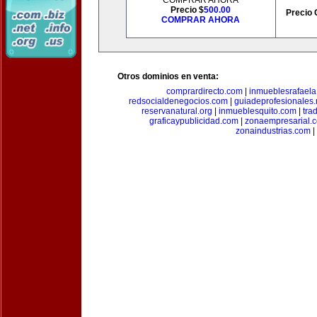
COMPRAR AHORA
Precio $
500.00
Precio 
COMPRAR AHORA
Otros dominios en venta:
comprardirecto.com
|
inmueblesrafael
redsocialdenegocios.com
|
guiadeprofesionales.
reservanatural.org
|
inmueblesquito.com
|
tra
graficaypublicidad.com
|
zonaempresarial.
zonaindustrias.com
|