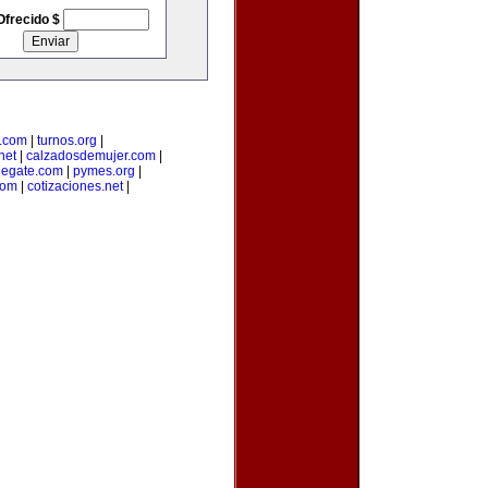
Ofrecido $
a.com
|
turnos.org
|
net
|
calzadosdemujer.com
|
degate.com
|
pymes.org
|
com
|
cotizaciones.net
|