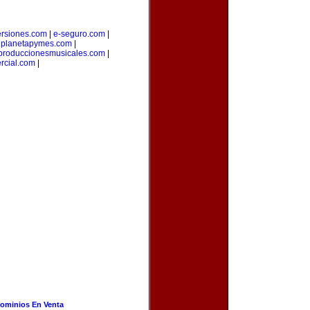
ersiones.com
|
e-seguro.com
|
|
planetapymes.com
|
produccionesmusicales.com
|
rcial.com
|
ominios En Venta