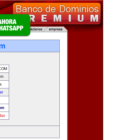
om
COM
om
s
ar
com
tas