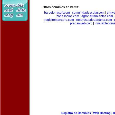
Otros dominios en venta:
barcelonasoft.com
|
comunidadescolar.com
|
e-inv
zonasocios.com
|
agroherramientas.com
registromarcario.com
|
empresasdepanama.com
|
prensaweb.com
|
inmueblecome
Registro de Dominios
|
Web Hosting
|
D