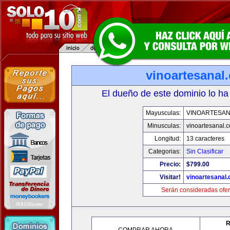
vinoartesanal
El dueño de este dominio lo ha
Mayusculas:
VINOARTESAN
Minusculas:
vinoartesanal.
Longitud:
13 caracteres
Categorias:
Sin Clasificar
Precio:
$799.00
Visitar!
vinoartesanal
Serán consideradas ofer
R