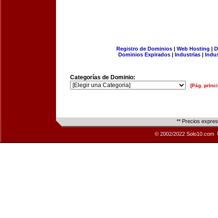
Registro de Dominios
|
Web Hosting
|
D
Dominios Expirados
|
Industrias
|
Indu
Categorías de Dominio:
[Pág. princi
** Precios expre
© 2002/2022 Solo10.com