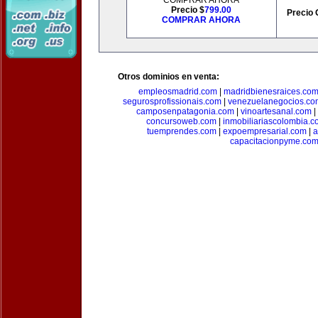
COMPRAR AHORA
Precio $
799.00
Precio 
COMPRAR AHORA
Otros dominios en venta:
empleosmadrid.com
|
madridbienesraices.co
segurosprofissionais.com
|
venezuelanegocios.co
camposenpatagonia.com
|
vinoartesanal.com
|
concursoweb.com
|
inmobiliariascolombia.
tuemprendes.com
|
expoempresarial.com
|
a
capacitacionpyme.co