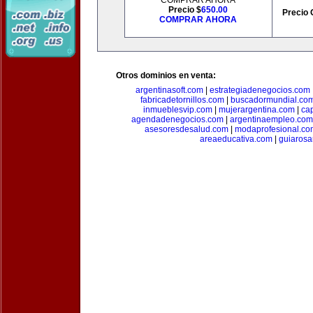
COMPRAR AHORA
Precio $
650.00
Precio 
COMPRAR AHORA
Otros dominios en venta:
argentinasoft.com
|
estrategiadenegocios.com
fabricadetornillos.com
|
buscadormundial.co
inmueblesvip.com
|
mujerargentina.com
|
ca
agendadenegocios.com
|
argentinaempleo.com
asesoresdesalud.com
|
modaprofesional.co
areaeducativa.com
|
guiarosa