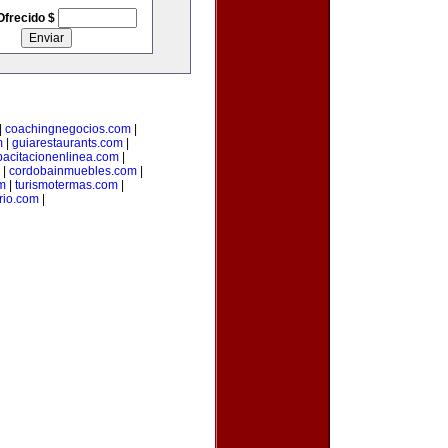
Ofrecido $
|
coachingnegocios.com
|
m
|
guiarestaurants.com
|
pacitacionenlinea.com
|
|
cordobainmuebles.com
|
m
|
turismotermas.com
|
rio.com
|