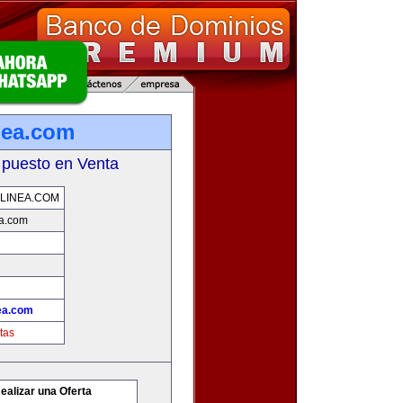
nea.com
 puesto en Venta
LINEA.COM
ea.com
ea.com
tas
ealizar una Oferta