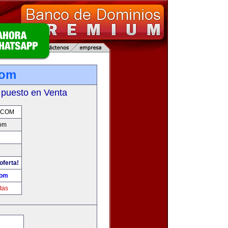
com
 puesto en Venta
.COM
om
oferta!
com
tas