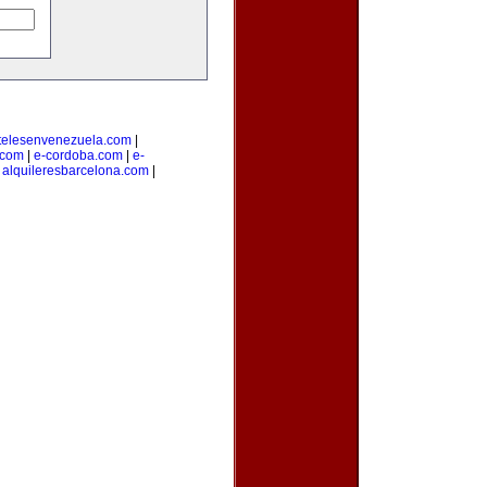
telesenvenezuela.com
|
.com
|
e-cordoba.com
|
e-
|
alquileresbarcelona.com
|