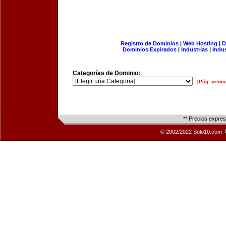
Registro de Dominios
|
Web Hosting
|
D
Dominios Expirados
|
Industrias
|
Indu
Categorías de Dominio:
[Pág. princi
** Precios expre
© 2002/2022 Solo10.com