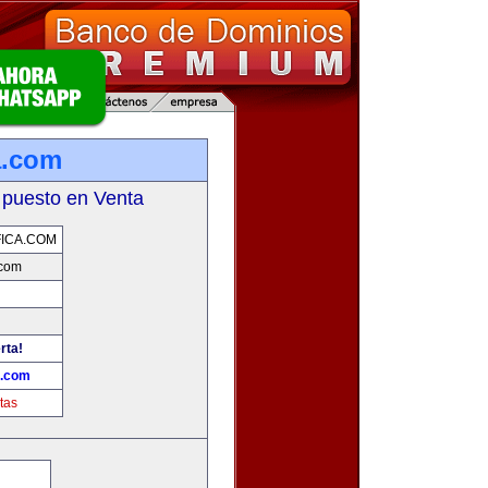
a.com
 puesto en Venta
ICA.COM
.com
rta!
a.com
tas