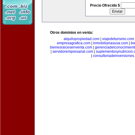
Precio Ofrecido $
Otros dominios en venta:
alquilopropiedad.com
|
viajedeturismo.com
empresagrafica.com
|
inmobiliariasusa.com
|
bi
bienesraicesenventa.com
|
gerenciadelconocimien
|
servidorempresarial.com
|
suplementosynutricion
|
consultoriadeinversiones