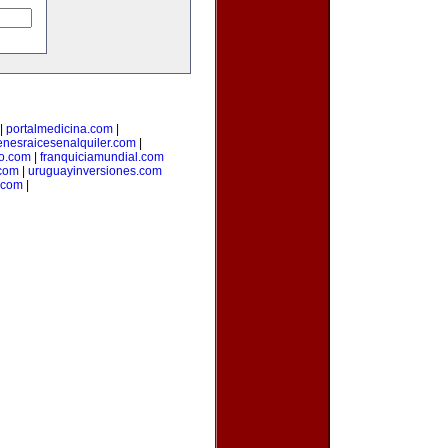
|
portalmedicina.com
|
enesraicesenalquiler.com
|
to.com
|
franquiciamundial.com
.com
|
uruguayinversiones.com
.com
|