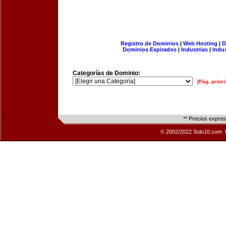
Registro de Dominios
|
Web Hosting
|
D
Dominios Expirados
|
Industrias
|
Indu
Categorías de Dominio:
[Pág. princi
** Precios expre
© 2002/2022 Solo10.com