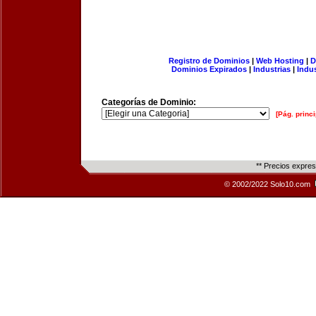
Registro de Dominios
|
Web Hosting
|
D
Dominios Expirados
|
Industrias
|
Indu
Categorías de Dominio:
[Pág. princi
** Precios expre
© 2002/2022 Solo10.com