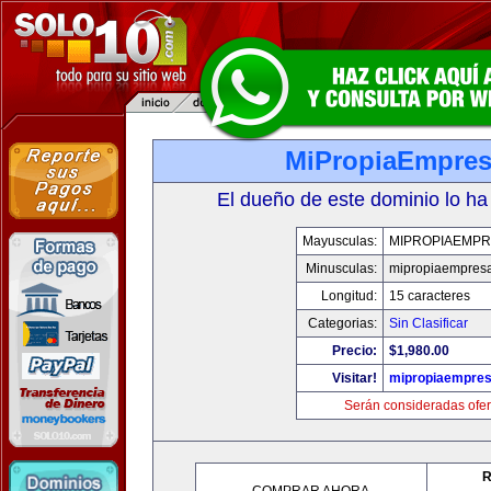
MiPropiaEmpre
El dueño de este dominio lo ha
Mayusculas:
MIPROPIAEMPR
Minusculas:
mipropiaempres
Longitud:
15 caracteres
Categorias:
Sin Clasificar
Precio:
$1,980.00
Visitar!
mipropiaempre
Serán consideradas ofer
R