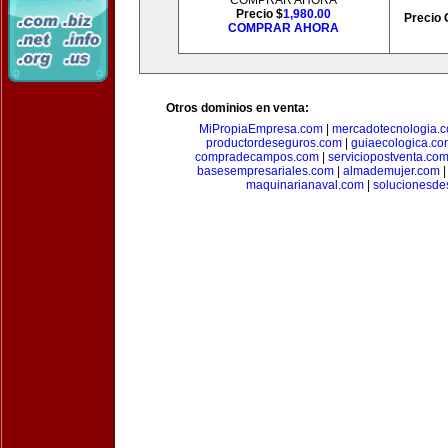
COMPRAR AHORA
Precio $
1,980.00
Precio 
COMPRAR AHORA
Otros dominios en venta:
MiPropiaEmpresa.com
|
mercadotecnologia.
productordeseguros.com
|
guiaecologica.co
compradecampos.com
|
serviciopostventa.co
basesempresariales.com
|
almademujer.com
maquinarianaval.com
|
solucionesde