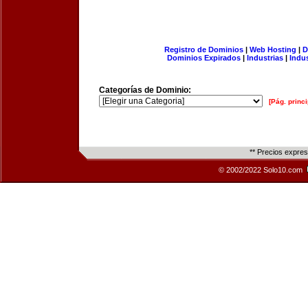
Registro de Dominios
|
Web Hosting
|
D
Dominios Expirados
|
Industrias
|
Indu
Categorías de Dominio:
[Pág. princi
** Precios expre
© 2002/2022 Solo10.com