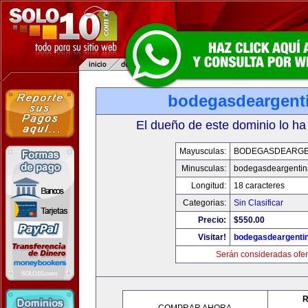
bodegasdeargent
El dueño de este dominio lo ha
Mayusculas:
BODEGASDEARGE
Minusculas:
bodegasdeargenti
Longitud:
18 caracteres
Categorias:
Sin Clasificar
Precio:
$550.00
Visitar!
bodegasdeargenti
Serán consideradas ofer
R