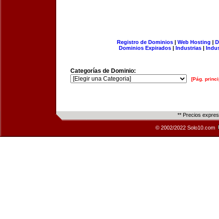
Registro de Dominios
|
Web Hosting
|
D
Dominios Expirados
|
Industrias
|
Indu
Categorías de Dominio:
[Pág. princi
** Precios expre
© 2002/2022 Solo10.com