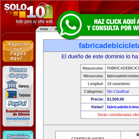
fabricadebicicle
El dueño de este dominio lo ha
Mayusculas:
FABRICADEBICIC
Minusculas:
fabricadebicicleta
Longitud:
19 caracteres
Categorias:
Sin Clasificar
Precio:
$1,500.00
Visitar!
fabricadebiciclet
Serán consideradas ofer
R