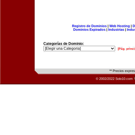
Registro de Dominios
|
Web Hosting
|
D
Dominios Expirados
|
Industrias
|
Indu
Categorías de Dominio:
[Pág. princi
** Precios expre
© 2002/2022 Solo10.com