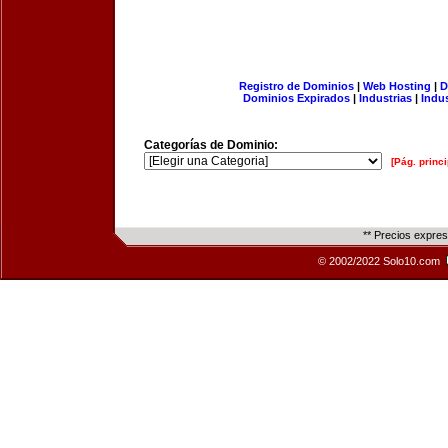
Registro de Dominios
|
Web Hosting
|
D
Dominios Expirados
|
Industrias
|
Indu
Categorías de Dominio:
[Pág. princi
** Precios expre
© 2002/2022 Solo10.com