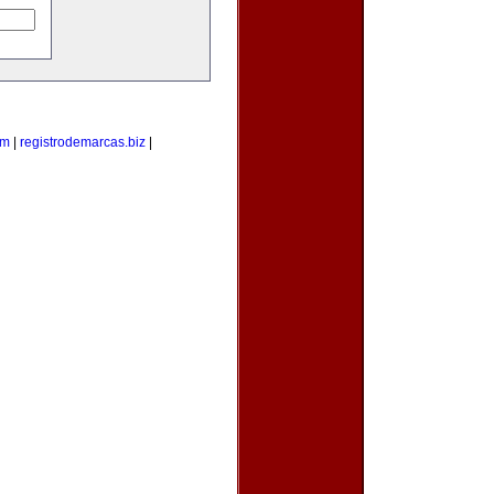
om
|
registrodemarcas.biz
|