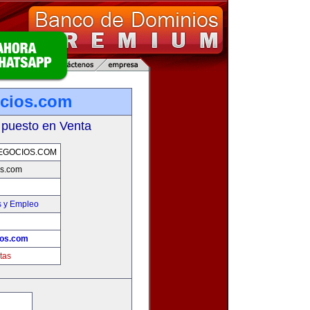
cios.com
 puesto en Venta
EGOCIOS.COM
os.com
s y Empleo
ios.com
tas