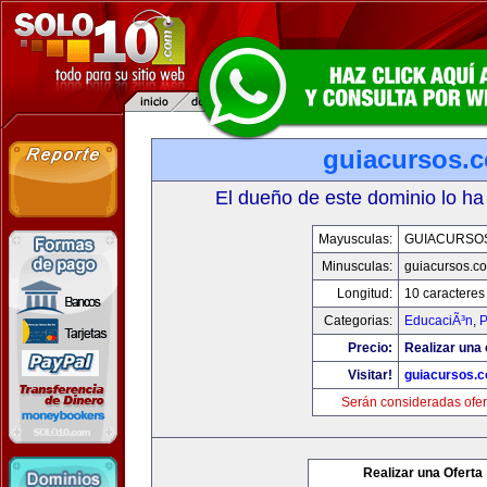
guiacursos.
El dueño de este dominio lo ha
Mayusculas:
GUIACURSO
Minusculas:
guiacursos.c
Longitud:
10 caracteres
Categorias:
EducaciÃ³n
,
P
Precio:
Realizar una 
Visitar!
guiacursos.
Serán consideradas ofer
Realizar una Oferta