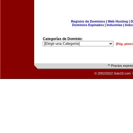
Registro de Dominios
|
Web Hosting
|
D
Dominios Expirados
|
Industrias
|
Indu
Categorías de Dominio:
[Pág. princi
** Precios expre
© 2002/2022 Solo10.com