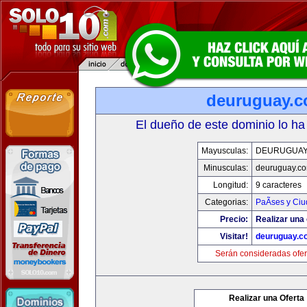
deuruguay.
El dueño de este dominio lo ha
Mayusculas:
DEURUGUAY
Minusculas:
deuruguay.c
Longitud:
9 caracteres
Categorias:
PaÃ­ses y Ci
Precio:
Realizar una 
Visitar!
deuruguay.c
Serán consideradas ofer
Realizar una Oferta