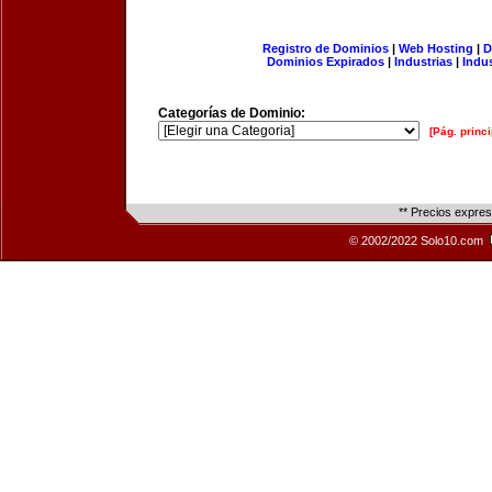
Registro de Dominios
|
Web Hosting
|
D
Dominios Expirados
|
Industrias
|
Indu
Categorías de Dominio:
[Pág. princi
** Precios expre
© 2002/2022 Solo10.com