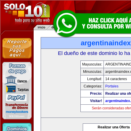
argentinainde
El dueño de este dominio lo ha
Mayusculas:
ARGENTINAIN
Minusculas:
argentinaindex
Longitud:
14 caracteres
Categorias:
Portales
Precio:
Realizar una of
Visitar!
argentinaindex
Serán consideradas ofer
Realizar una Oferta