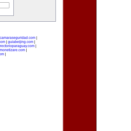
camaraseguridad.com
|
com
|
guiabeijing.com
|
irectorioparaguay.com
|
monetizare.com
|
com
|