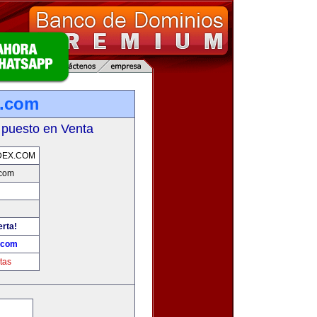
x.com
 puesto en Venta
DEX.COM
.com
erta!
.com
tas