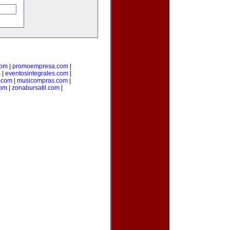
com
|
promoempresa.com
|
m
|
eventosintegrales.com
|
.com
|
musicompras.com
|
com
|
zonabursatil.com
|