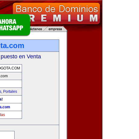
ota.com
 puesto en Venta
OGOTA.COM
a.com
s
,
Portales
a!
ta.com
tas