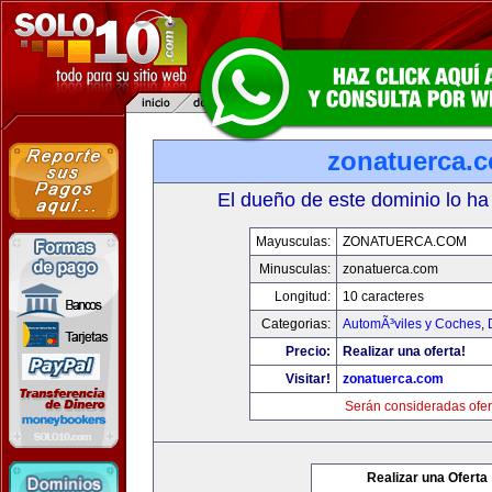
zonatuerca.
El dueño de este dominio lo ha
Mayusculas:
ZONATUERCA.COM
Minusculas:
zonatuerca.com
Longitud:
10 caracteres
Categorias:
AutomÃ³viles y Coches
,
Precio:
Realizar una oferta!
Visitar!
zonatuerca.com
Serán consideradas ofer
Realizar una Oferta