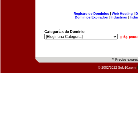
Registro de Dominios
|
Web Hosting
|
D
Dominios Expirados
|
Industrias
|
Indu
Categorías de Dominio:
[Pág. princi
** Precios expre
© 2002/2022 Solo10.com