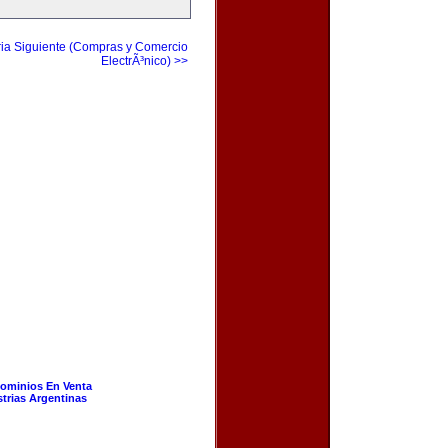
ia Siguiente (Compras y Comercio
ElectrÃ³nico) >>
ominios En Venta
strias Argentinas