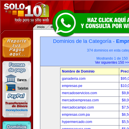
Dominios de la Categoría -
Empr
374 dominios en esta categ
Mostrando 1 de 150
Ver siguientes 150 >>
Nombre de Dominio
Prec
ganaderia.com
$95,
empresas.pe
$10,
mercadoservicios.com
$9,
mercadoempresas.com
$8,
mercadocampo.com
$7,
empresas.com.pa
$6,
hypermercado.com
$5,