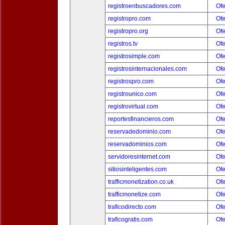
registroenbuscadores.com
Ofe
registropro.com
Ofe
registropro.org
Ofe
registros.tv
Ofe
registrosimple.com
Ofe
registrosinternacionales.com
Ofe
registrospro.com
Ofe
registrounico.com
Ofe
registrovirtual.com
Ofe
reportesfinancieros.com
Ofe
reservadedominio.com
Ofe
reservadominios.com
Ofe
servidoresinternet.com
Ofe
sitiosinteligentes.com
Ofe
trafficmonetization.co.uk
Ofe
trafficmonetize.com
Ofe
traficodirecto.com
Ofe
traficogratis.com
Ofe