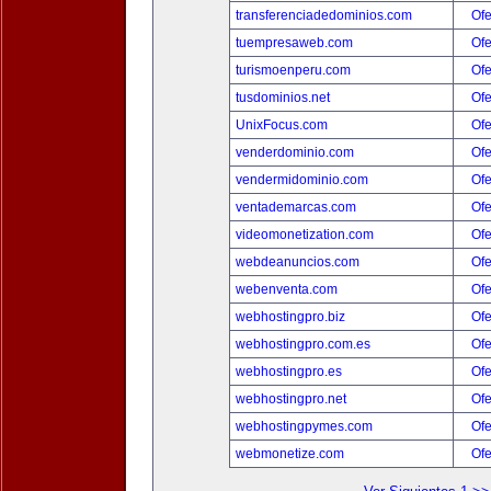
transferenciadedominios.com
Ofe
tuempresaweb.com
Ofe
turismoenperu.com
Ofe
tusdominios.net
Ofe
UnixFocus.com
Ofe
venderdominio.com
Ofe
vendermidominio.com
Ofe
ventademarcas.com
Ofe
videomonetization.com
Ofe
webdeanuncios.com
Ofe
webenventa.com
Ofe
webhostingpro.biz
Ofe
webhostingpro.com.es
Ofe
webhostingpro.es
Ofe
webhostingpro.net
Ofe
webhostingpymes.com
Ofe
webmonetize.com
Ofe