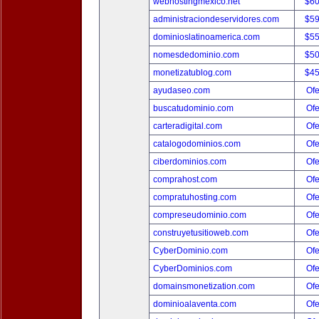
webhostingmexico.net
$6
administraciondeservidores.com
$5
dominioslatinoamerica.com
$5
nomesdedominio.com
$5
monetizatublog.com
$4
ayudaseo.com
Ofe
buscatudominio.com
Ofe
carteradigital.com
Ofe
catalogodominios.com
Ofe
ciberdominios.com
Ofe
comprahost.com
Ofe
compratuhosting.com
Ofe
compreseudominio.com
Ofe
construyetusitioweb.com
Ofe
CyberDominio.com
Ofe
CyberDominios.com
Ofe
domainsmonetization.com
Ofe
dominioalaventa.com
Ofe