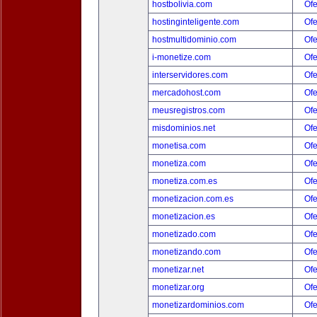
hostbolivia.com
Ofe
hostinginteligente.com
Ofe
hostmultidominio.com
Ofe
i-monetize.com
Ofe
interservidores.com
Ofe
mercadohost.com
Ofe
meusregistros.com
Ofe
misdominios.net
Ofe
monetisa.com
Ofe
monetiza.com
Ofe
monetiza.com.es
Ofe
monetizacion.com.es
Ofe
monetizacion.es
Ofe
monetizado.com
Ofe
monetizando.com
Ofe
monetizar.net
Ofe
monetizar.org
Ofe
monetizardominios.com
Ofe