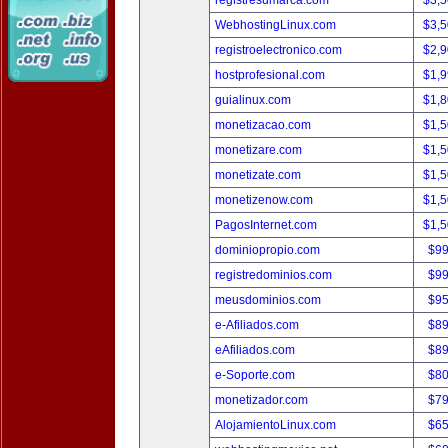
registresumarca.com
$3,
WebhostingLinux.com
$3,
registroelectronico.com
$2,
hostprofesional.com
$1,
guialinux.com
$1,
monetizacao.com
$1,
monetizare.com
$1,
monetizate.com
$1,
monetizenow.com
$1,
PagosInternet.com
$1,
dominiopropio.com
$9
registredominios.com
$9
meusdominios.com
$9
e-Afiliados.com
$8
eAfiliados.com
$8
e-Soporte.com
$8
monetizador.com
$7
AlojamientoLinux.com
$6